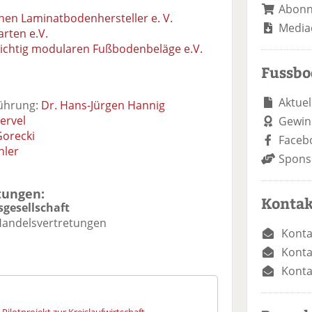
Abon
en Laminatbodenhersteller e. V.
Media
rten e.V.
chtig modularen Fußbodenbeläge e.V.
Fussb
Aktuel
führung:
Dr. Hans-Jürgen Hannig
ervel
Gewin
Gorecki
Faceb
hler
Spons
tungen:
Kontak
gesellschaft
 Handelsvertretungen
Konta
Konta
Konta