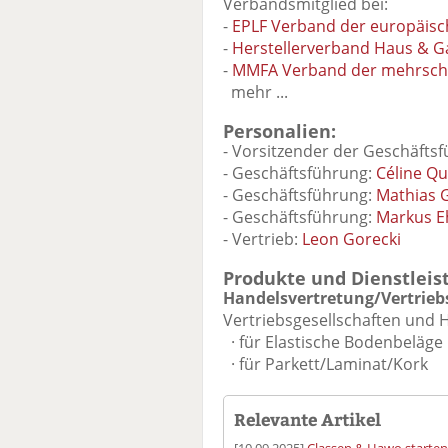
Verbandsmitglied bei:
-
EPLF Verband der europäisch
-
Herstellerverband Haus & Ga
-
MMFA Verband der mehrschi
mehr ...
Personalien:
- Vorsitzender der Geschäfts
- Geschäftsführung:
Céline Qu
- Geschäftsführung:
Mathias 
- Geschäftsführung:
Markus E
- Vertrieb:
Leon Gorecki
Produkte und Dienstleis
Handelsvertretung/Vertriebs
Vertriebsgesellschaften und
· für Elastische Bodenbeläge
· für Parkett/Laminat/Kork
Relevante Artikel