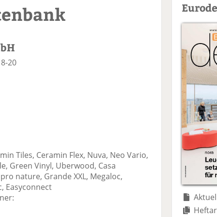
Eurode
tenbank
mbH
18-20
n Tiles, Ceramin Flex, Nuva, Neo Vario,
lle, Green Vinyl, Uberwood, Casa
 pro nature, Grande XXL, Megaloc,
c, Easyconnect
Aktuel
ner:
Heftar