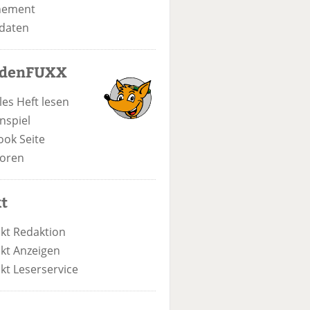
nement
daten
odenFUXX
les Heft lesen
nspiel
ook Seite
oren
t
kt Redaktion
kt Anzeigen
kt Leserservice