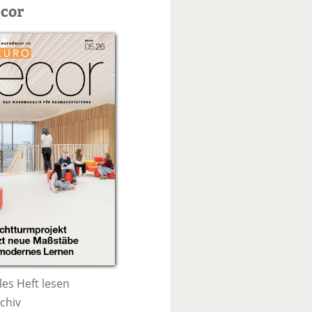
c
cor
h
e
les Heft lesen
chiv