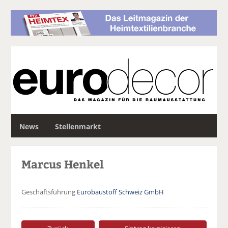
S
News
Stellenmarkt
u
c
h
Marcus Henkel
e
Geschäftsführung
Eurobaustoff Schweiz GmbH