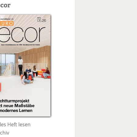
c
cor
h
e
les Heft lesen
chiv