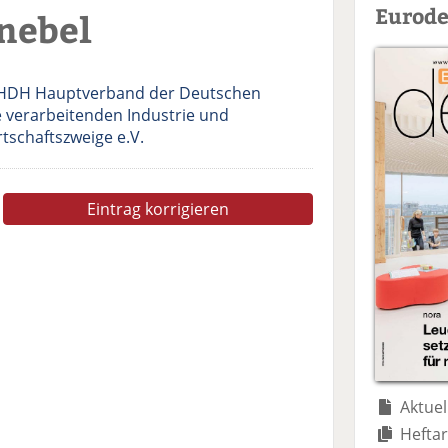
Eurode
nebel
HDH Hauptverband der Deutschen
e verarbeitenden Industrie und
tschaftszweige e.V.
Eintrag korrigieren
Aktuel
Heftar