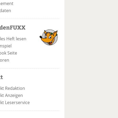
nement
daten
odenFUXX
les Heft lesen
nspiel
ook Seite
oren
t
kt Redaktion
kt Anzeigen
kt Leserservice