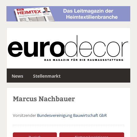
S
News
Stellenmarkt
u
c
h
Marcus Nachbauer
e
Vorsitzender
Bundesvereinigung Bauwirtschaft GbR