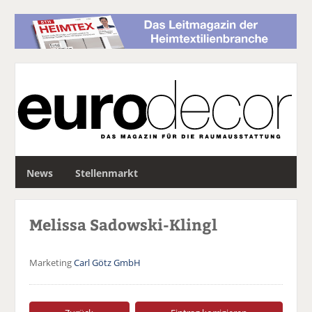
S
News
Stellenmarkt
u
c
h
Melissa Sadowski-Klingl
e
Marketing
Carl Götz GmbH