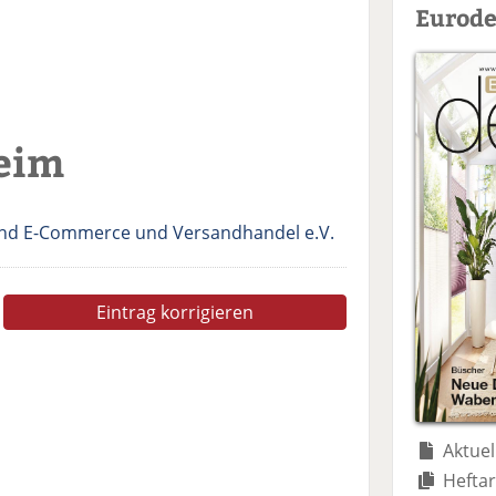
Eurode
eim
d E-Commerce und Versandhandel e.V.
Eintrag korrigieren
Aktuel
Heftar