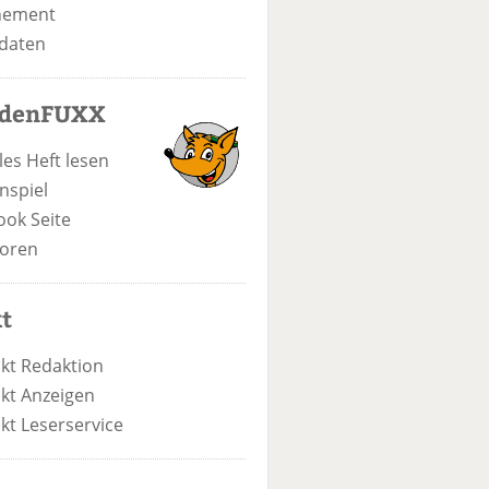
nement
daten
odenFUXX
les Heft lesen
nspiel
ook Seite
oren
t
kt Redaktion
kt Anzeigen
kt Leserservice