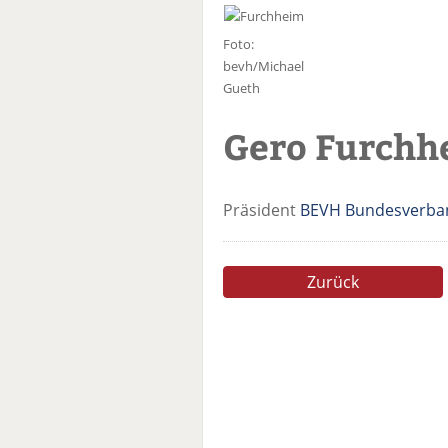
Foto:
bevh/Michael
Gueth
Gero Furchh
Präsident
BEVH Bundesverban
Zurück