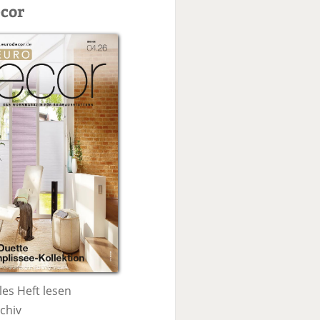
c
cor
h
e
les Heft lesen
chiv