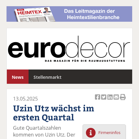
S
News
Stellenmarkt
u
c
h
13.05.2025
e
Ar
Ar
Ar
Ar
Ar
Uzin Utz wächst im
ti
ti
ti
ti
ti
ersten Quartal
k
k
k
k
k
el
el
el
el
el
Gute Quartalszahlen
a
t
a
p
D
Firmeninfos
kommen von Uzin Utz. Der
uf
wi
uf
er
ru