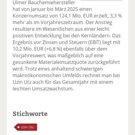
Ulmer Bauchemiehersteller
F
tt
Li
E
ck
hat von Januar bis März 2025 einen
ac
er
n
m
e
Konzernumsatz von 124,1 Mio. EUR erzielt, 3,3 %
e
n
k
ai
n
mehr als im Vorjahreszeitraum. Der Anstieg
b
e
l
resultiere im Wesentlichen aus einer leicht
o
di
v
positiven Entwicklung bei den Kernländern. Das
o
n
er
Ergebnis vor Zinsen und Steuern (EBIT) liegt mit
k
te
se
10,2 Mio. EUR (+6,8 %) ebenfalls über dem
te
il
n
Vorjahreswert, was maßgeblich auf eine
il
e
d
gesunkene Materialeinsatzquote zurückgeführt
e
n
e
wird. Trotz eines anhaltend schwierigen
n
n
makroökonomischen Umfelds rechnet man bei
Uzin Utz auch für das Gesamtjahr mit einem
leichten Umsatzwachstum.
Stichworte
Uzin Utz